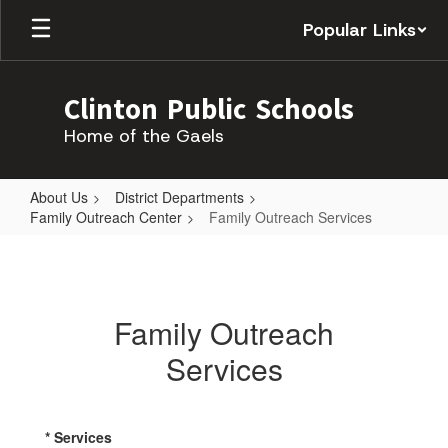
Skip
Popular Links
to
main
content
Clinton Public Schools
Home of the Gaels
About Us
District Departments
Family Outreach Center
Family Outreach Services
Family
Outreach
Services
Family Outreach
Services
* Services